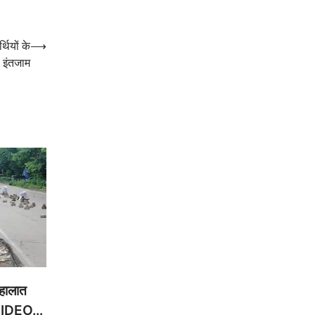
थियों के
⟶
े इंतजाम
 हालात
, VIDEO…