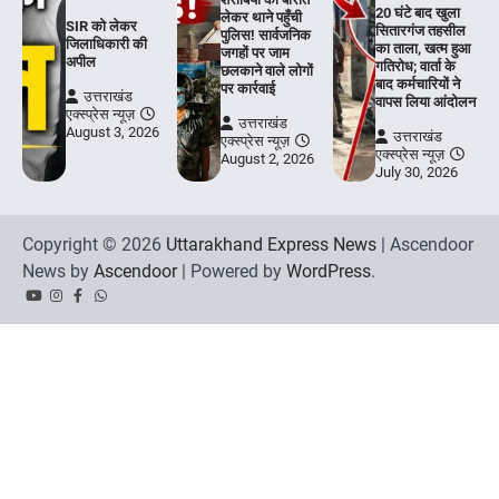
20 घंटे बाद खुला
लेकर थाने पहुँची
SIR को लेकर
सितारगंज तहसील
पुलिस! सार्वजनिक
जिलाधिकारी की
का ताला, खत्म हुआ
जगहों पर जाम
अपील
गतिरोध; वार्ता के
छलकाने वाले लोगों
बाद कर्मचारियों ने
पर कार्रवाई
उत्तराखंड
वापस लिया आंदोलन
एक्स्प्रेस न्यूज़
उत्तराखंड
August 3, 2026
उत्तराखंड
एक्स्प्रेस न्यूज़
एक्स्प्रेस न्यूज़
August 2, 2026
July 30, 2026
Copyright © 2026
Uttarakhand Express News
| Ascendoor
News by
Ascendoor
| Powered by
WordPress
.
YouTube
Instagram
Facebook
Whatsapp