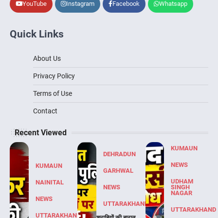
YouTube
Instagram
Facebook
Whatsapp
Quick Links
About Us
Privacy Policy
Terms of Use
Contact
Recent Viewed
KUMAUN
DEHRADUN
NEWS
KUMAUN
GARHWAL
UDHAM
NAINITAL
NEWS
SINGH
NAGAR
NEWS
UTTARAKHAND
UTTARAKHAND
UTTARAKHAND
शराबियों की बारात