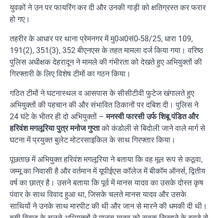
युवकों ने उन पर फायरिंग कर दी और उनकी गाड़ी को क्षतिग्रस्त कर फरार
हो गए।
तहरीर के आधार पर थाना प्रेमनगर में मु0अ0सं0-58/25, धारा 109,
191(2), 351(3), 352 बीएनएस के तहत मामला दर्ज किया गया। वरिष्ठ
पुलिस अधीक्षक देहरादून ने मामले की गंभीरता को देखते हुए अभियुक्तों की
गिरफ्तारी के लिए विशेष टीमों का गठन किया।
गठित टीमों ने घटनास्थल व आसपास के सीसीटीवी फुटेज खंगालते हुए
अभियुक्तों की पहचान की और संभावित ठिकानों पर दबिश दी। पुलिस ने
24 घंटे के भीतर ही दो अभियुक्तों –
मनस्वी फारसी उर्फ शिबू पंडित और
हरिवंश मगलूरिया पुत्र मनोज गुप्ता
को कंडोली से बिदोली जाने वाले मार्ग से
घटना में प्रयुक्त बुलेट मोटरसाइकिल के साथ गिरफ्तार किया।
पूछताछ में अभियुक्त हरिवंश मगलूरिया ने बताया कि वह मूल रूप से कठूवा,
जम्मू का निवासी है और वर्तमान में यूपीईएस कॉलेज में बीकॉम ऑनर्स, द्वितीय
वर्ष का छात्र है। उसने बताया कि पूर्व में मानस यादव का उसके दोस्त कृष
पंवार के साथ विवाद हुआ था, जिसके चलते मानस यादव और उसके
साथियों ने उनके साथ मारपीट की थी और जान से मारने की धमकी दी थी।
इसी विवाद के चलते अभियुक्तों ने मानस यादव को सबक सिखाने के इरादे से