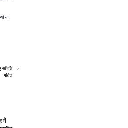
ाओं का
िए समिति
⟶
गठित
 में