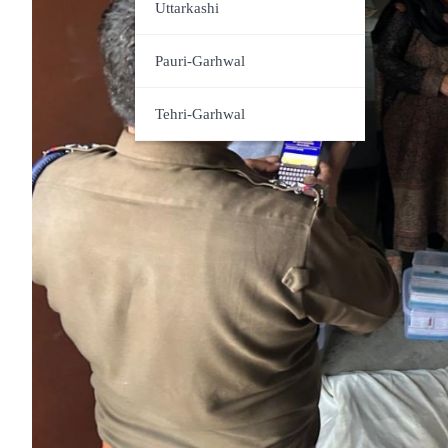
Udham Singh Nagar
Uttarkashi
Pauri-Garhwal
Tehri-Garhwal