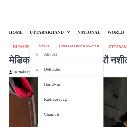
HOME
UTTARAKHAND
NATIONAL
WORLD
KUMAUN
NEWS
UDHAM SINGH NAGAR
UTTARAK
Kumaun
Almora
मेडिकल स्टोर पर छापा, हजारों नशी
Garhwal
Bageshwar
Dehradun
उत्तराखंड एक्स्प्रेस न्यूज़
February 26, 2026
Champawat
Haridwar
Nainital
Rudraprayag
Pithoragarh
Chamoli