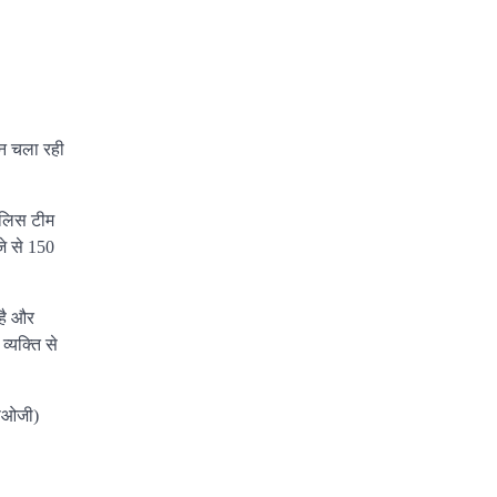
ान चला रही
पुलिस टीम
जे से 150
 है और
्यक्ति से
(एसओजी)