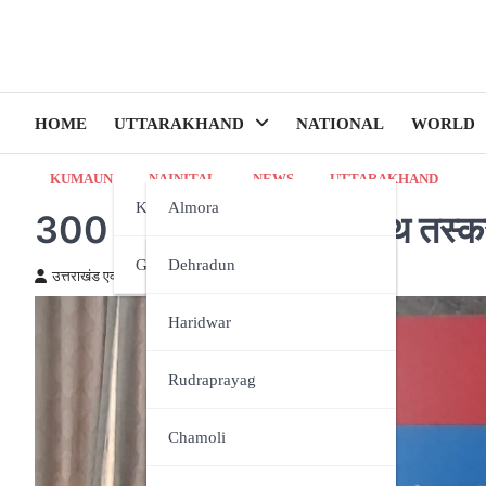
HOME
UTTARAKHAND
NATIONAL
WORLD
KUMAUN
NAINITAL
NEWS
UTTARAKHAND
Kumaun
Almora
300 नशीले इंजेक्शन के साथ तस्कर
Garhwal
Bageshwar
Dehradun
उत्तराखंड एक्स्प्रेस न्यूज़
February 25, 2026
Champawat
Haridwar
Nainital
Rudraprayag
Pithoragarh
Chamoli