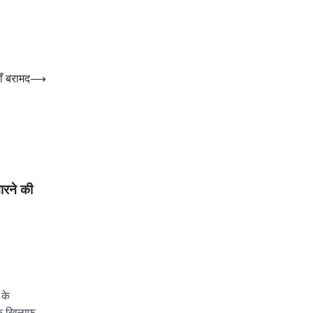
ाँ बरामद
⟶
ारने की
 के
ा के खिलाफ