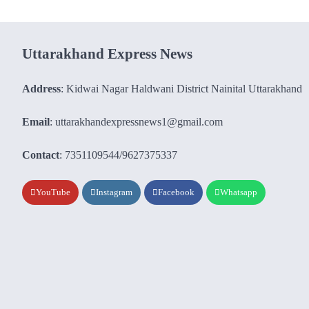
Uttarakhand Express News
Address
: Kidwai Nagar Haldwani District Nainital Uttarakhand
Email
: uttarakhandexpressnews1@gmail.com
Contact
: 7351109544/9627375337
YouTube
Instagram
Facebook
Whatsapp