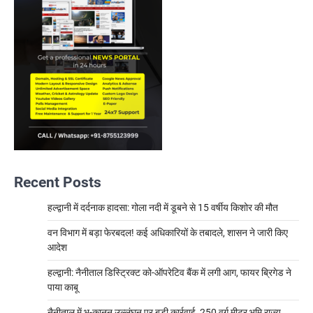
Recent Posts
हल्द्वानी में दर्दनाक हादसा: गोला नदी में डूबने से 15 वर्षीय किशोर की मौत
वन विभाग में बड़ा फेरबदल! कई अधिकारियों के तबादले, शासन ने जारी किए
आदेश
हल्द्वानी: नैनीताल डिस्ट्रिक्ट को-ऑपरेटिव बैंक में लगी आग, फायर ब्रिगेड ने
पाया काबू
नैनीताल में भू-कानून उल्लंघन पर बड़ी कार्रवाई, 250 वर्ग मीटर भूमि राज्य