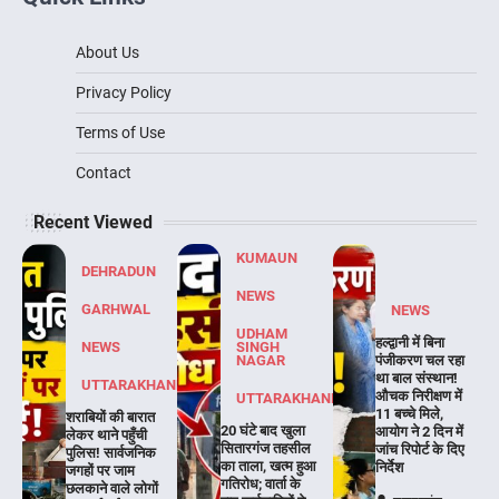
About Us
Privacy Policy
Terms of Use
Contact
Recent Viewed
KUMAUN
DEHRADUN
NEWS
GARHWAL
NEWS
UDHAM
हल्द्वानी में बिना
NEWS
SINGH
NAGAR
पंजीकरण चल रहा
था बाल संस्थान!
UTTARAKHAND
औचक निरीक्षण में
UTTARAKHAND
11 बच्चे मिले,
शराबियों की बारात
20 घंटे बाद खुला
आयोग ने 2 दिन में
लेकर थाने पहुँची
सितारगंज तहसील
जांच रिपोर्ट के दिए
पुलिस! सार्वजनिक
का ताला, खत्म हुआ
निर्देश
जगहों पर जाम
गतिरोध; वार्ता के
छलकाने वाले लोगों