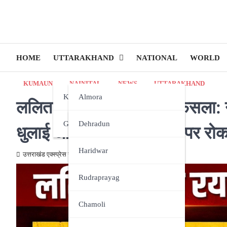
HOME
UTTARAKHAND
NATIONAL
WORLD
KUMAUN
NAINITAL
NEWS
UTTARAKHAND
Kumaun
Almora
ललित मोहन रयाल का बड़ा फैसला: नैन
Garhwal
Bageshwar
Dehradun
धुलाई और नए जल कनेक्शन पर रो
Champawat
Haridwar
उत्तराखंड एक्स्प्रेस न्यूज़
May 22, 2026
Nainital
Rudraprayag
Pithoragarh
Chamoli