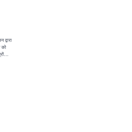
 द्वारा
र को
त्रों…