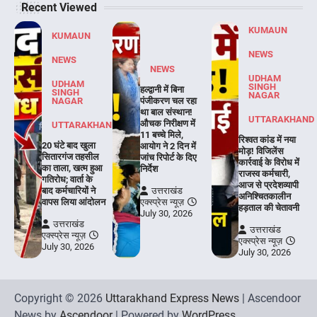
Recent Viewed
KUMAUN
KUMAUN
NEWS
NEWS
NEWS
UDHAM
UDHAM
SINGH
हल्द्वानी में बिना
SINGH
NAGAR
NAGAR
पंजीकरण चल रहा
था बाल संस्थान!
UTTARAKHAND
औचक निरीक्षण में
UTTARAKHAND
11 बच्चे मिले,
रिश्वत कांड में नया
20 घंटे बाद खुला
आयोग ने 2 दिन में
मोड़! विजिलेंस
सितारगंज तहसील
जांच रिपोर्ट के दिए
कार्रवाई के विरोध में
का ताला, खत्म हुआ
निर्देश
राजस्व कर्मचारी,
गतिरोध; वार्ता के
आज से प्रदेशव्यापी
बाद कर्मचारियों ने
उत्तराखंड
अनिश्चितकालीन
वापस लिया आंदोलन
एक्स्प्रेस न्यूज़
हड़ताल की चेतावनी
July 30, 2026
उत्तराखंड
उत्तराखंड
एक्स्प्रेस न्यूज़
एक्स्प्रेस न्यूज़
July 30, 2026
July 30, 2026
Copyright © 2026
Uttarakhand Express News
| Ascendoor
News by
Ascendoor
| Powered by
WordPress
.