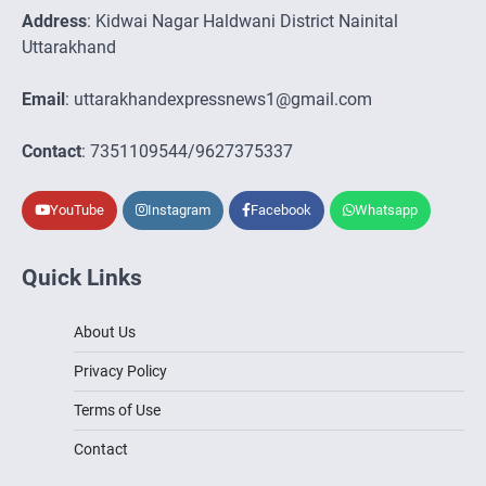
Address
: Kidwai Nagar Haldwani District Nainital
Uttarakhand
Email
: uttarakhandexpressnews1@gmail.com
Contact
: 7351109544/9627375337
YouTube
Instagram
Facebook
Whatsapp
Quick Links
About Us
Privacy Policy
Terms of Use
Contact