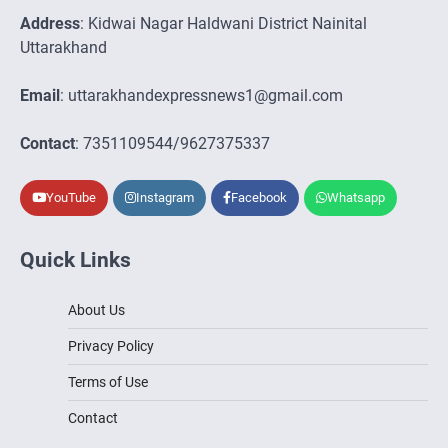
Address
: Kidwai Nagar Haldwani District Nainital
Uttarakhand
Email
: uttarakhandexpressnews1@gmail.com
Contact
: 7351109544/9627375337
YouTube
Instagram
Facebook
Whatsapp
Quick Links
About Us
Privacy Policy
Terms of Use
Contact