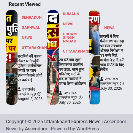
Recent Viewed
KUMAUN
DEHRADUN
NEWS
GARHWAL
NEWS
UDHAM
हल्द्वानी में बिना
NEWS
SINGH
NAGAR
पंजीकरण चल रहा
था बाल संस्थान!
UTTARAKHAND
औचक निरीक्षण में
UTTARAKHAND
11 बच्चे मिले,
शराबियों की बारात
20 घंटे बाद खुला
आयोग ने 2 दिन में
लेकर थाने पहुँची
सितारगंज तहसील
जांच रिपोर्ट के दिए
पुलिस! सार्वजनिक
का ताला, खत्म हुआ
निर्देश
जगहों पर जाम
गतिरोध; वार्ता के
छलकाने वाले लोगों
बाद कर्मचारियों ने
उत्तराखंड
पर कार्रवाई
वापस लिया आंदोलन
एक्स्प्रेस न्यूज़
July 30, 2026
उत्तराखंड
उत्तराखंड
एक्स्प्रेस न्यूज़
एक्स्प्रेस न्यूज़
August 2, 2026
July 30, 2026
Copyright © 2026
Uttarakhand Express News
| Ascendoor
News by
Ascendoor
| Powered by
WordPress
.