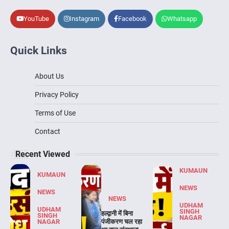
YouTube
Instagram
Facebook
Whatsapp
Quick Links
About Us
Privacy Policy
Terms of Use
Contact
Recent Viewed
KUMAUN
KUMAUN
NEWS
NEWS
NEWS
UDHAM
UDHAM
SINGH
हल्द्वानी में बिना
SINGH
NAGAR
NAGAR
पंजीकरण चल रहा