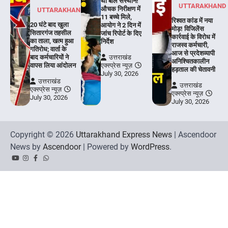
था बाल संस्थान!
UTTARAKHAND
औचक निरीक्षण में
UTTARAKHAND
11 बच्चे मिले,
रिश्वत कांड में नया
20 घंटे बाद खुला
आयोग ने 2 दिन में
मोड़! विजिलेंस
सितारगंज तहसील
जांच रिपोर्ट के दिए
कार्रवाई के विरोध में
का ताला, खत्म हुआ
निर्देश
राजस्व कर्मचारी,
गतिरोध; वार्ता के
आज से प्रदेशव्यापी
बाद कर्मचारियों ने
उत्तराखंड
अनिश्चितकालीन
वापस लिया आंदोलन
एक्स्प्रेस न्यूज़
हड़ताल की चेतावनी
July 30, 2026
उत्तराखंड
उत्तराखंड
एक्स्प्रेस न्यूज़
एक्स्प्रेस न्यूज़
July 30, 2026
July 30, 2026
Copyright © 2026
Uttarakhand Express News
| Ascendoor
News by
Ascendoor
| Powered by
WordPress
.
YouTube
Instagram
Facebook
Whatsapp