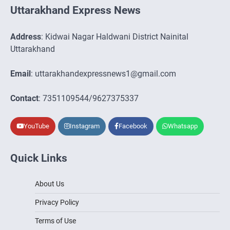
Uttarakhand Express News
Address
: Kidwai Nagar Haldwani District Nainital
Uttarakhand
Email
: uttarakhandexpressnews1@gmail.com
Contact
: 7351109544/9627375337
YouTube
Instagram
Facebook
Whatsapp
Quick Links
About Us
Privacy Policy
Terms of Use