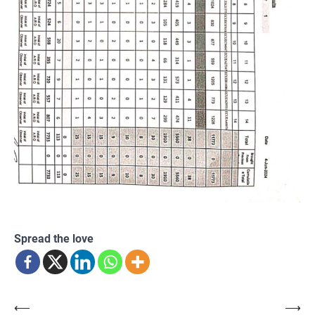
Spread the love
Post
⟵
⟶