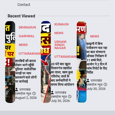
Contact
Recent Viewed
KUMAUN
DEHRADUN
NEWS
GARHWAL
NEWS
UDHAM
हल्द्वानी में बिना
NEWS
SINGH
NAGAR
पंजीकरण चल रहा
था बाल संस्थान!
UTTARAKHAND
औचक निरीक्षण में
UTTARAKHAND
11 बच्चे मिले,
शराबियों की बारात
20 घंटे बाद खुला
आयोग ने 2 दिन में
लेकर थाने पहुँची
सितारगंज तहसील
जांच रिपोर्ट के दिए
पुलिस! सार्वजनिक
का ताला, खत्म हुआ
निर्देश
जगहों पर जाम
गतिरोध; वार्ता के
छलकाने वाले लोगों
बाद कर्मचारियों ने
उत्तराखंड
पर कार्रवाई
वापस लिया आंदोलन
एक्स्प्रेस न्यूज़
July 30, 2026
उत्तराखंड
उत्तराखंड
एक्स्प्रेस न्यूज़
एक्स्प्रेस न्यूज़
August 2, 2026
July 30, 2026