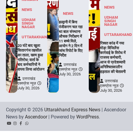
NEWS
NEWS
NEWS
UDHAM
UDHAM
SINGH
हल्द्वानी में बिना
SINGH
NAGAR
NAGAR
पंजीकरण चल रहा
था बाल संस्थान!
UTTARAKHAND
औचक निरीक्षण में
UTTARAKHAND
11 बच्चे मिले,
रिश्वत कांड में नया
20 घंटे बाद खुला
आयोग ने 2 दिन में
मोड़! विजिलेंस
सितारगंज तहसील
जांच रिपोर्ट के दिए
कार्रवाई के विरोध में
का ताला, खत्म हुआ
निर्देश
राजस्व कर्मचारी,
गतिरोध; वार्ता के
आज से प्रदेशव्यापी
बाद कर्मचारियों ने
उत्तराखंड
अनिश्चितकालीन
वापस लिया आंदोलन
एक्स्प्रेस न्यूज़
हड़ताल की चेतावनी
July 30, 2026
उत्तराखंड
उत्तराखंड
एक्स्प्रेस न्यूज़
एक्स्प्रेस न्यूज़
July 30, 2026
July 30, 2026
Copyright © 2026
Uttarakhand Express News
| Ascendoor
News by
Ascendoor
| Powered by
WordPress
.
YouTube
Instagram
Facebook
Whatsapp