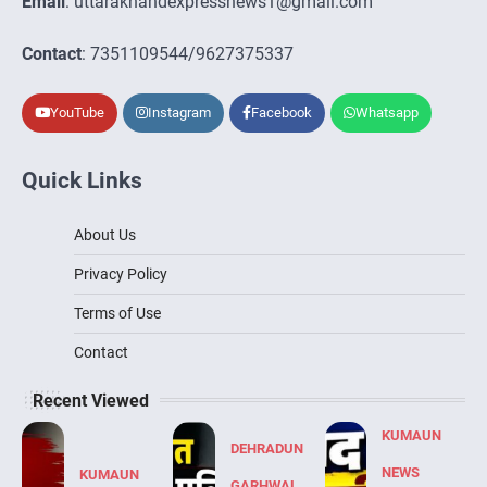
Email
: uttarakhandexpressnews1@gmail.com
Contact
: 7351109544/9627375337
YouTube
Instagram
Facebook
Whatsapp
Quick Links
About Us
Privacy Policy
Terms of Use
Contact
Recent Viewed
KUMAUN
DEHRADUN
NEWS
KUMAUN
GARHWAL