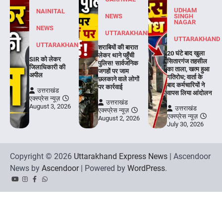
UDHAM
NAINITAL
NEWS
SINGH
NAGAR
NEWS
UTTARAKHAND
UTTARAKHAND
UTTARAKHAND
शराबियों की बारात
20 घंटे बाद खुला
लेकर थाने पहुँची
SIR को लेकर
सितारगंज तहसील
पुलिस! सार्वजनिक
जिलाधिकारी की
का ताला, खत्म हुआ
जगहों पर जाम
अपील
गतिरोध; वार्ता के
छलकाने वाले लोगों
बाद कर्मचारियों ने
पर कार्रवाई
उत्तराखंड
वापस लिया आंदोलन
एक्स्प्रेस न्यूज़
उत्तराखंड
August 3, 2026
उत्तराखंड
एक्स्प्रेस न्यूज़
एक्स्प्रेस न्यूज़
August 2, 2026
July 30, 2026
Copyright © 2026
Uttarakhand Express News
| Ascendoor
News by
Ascendoor
| Powered by
WordPress
.
YouTube
Instagram
Facebook
Whatsapp