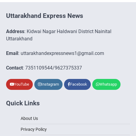
Uttarakhand Express News
Address
: Kidwai Nagar Haldwani District Nainital
Uttarakhand
Email
: uttarakhandexpressnews1@gmail.com
Contact
: 7351109544/9627375337
YouTube
Instagram
Facebook
Whatsapp
Quick Links
About Us
Privacy Policy