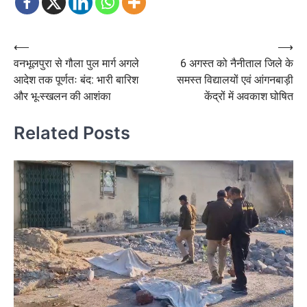
Post
⟵
⟶
वनभूलपुरा से गौला पुल मार्ग अगले
6 अगस्त को नैनीताल जिले के
navigation
आदेश तक पूर्णतः बंद: भारी बारिश
समस्त विद्यालयों एवं आंगनबाड़ी
और भू-स्खलन की आशंका
केंद्रों में अवकाश घोषित
Related Posts