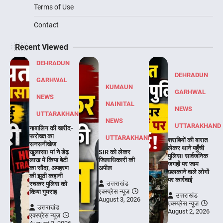
Terms of Use
Contact
Recent Viewed
DEHRADUN
DEHRADUN
GARHWAL
KUMAUN
GARHWAL
NEWS
NAINITAL
NEWS
UTTARAKHAND
NEWS
UTTARAKHAND
नाबालिग की खरीद-
फरोख्त का
UTTARAKHAND
शराबियों की बारात
सनसनीखेज
लेकर थाने पहुँची
खुलासा! मां ने डेढ़
SIR को लेकर
पुलिस! सार्वजनिक
लाख में किया बेटी
जिलाधिकारी की
जगहों पर जाम
का सौदा, अपहरण
अपील
छलकाने वाले लोगों
की झूठी कहानी
पर कार्रवाई
उत्तराखंड
रचकर पुलिस को
एक्स्प्रेस न्यूज़
किया गुमराह
उत्तराखंड
August 3, 2026
एक्स्प्रेस न्यूज़
उत्तराखंड
August 2, 2026
एक्स्प्रेस न्यूज़