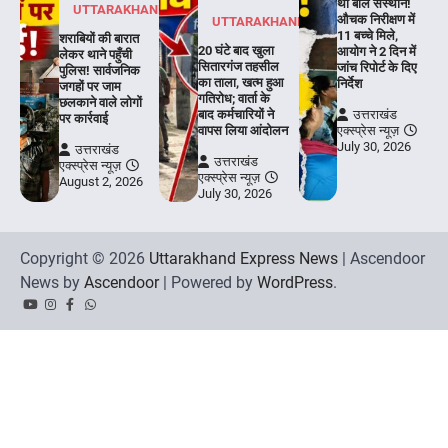
था बाल संस्थान!
UTTARAKHAND
औचक निरीक्षण में
UTTARAKHAND
11 बच्चे मिले,
शराबियों की बारात
20 घंटे बाद खुला
आयोग ने 2 दिन में
लेकर थाने पहुँची
सितारगंज तहसील
जांच रिपोर्ट के दिए
पुलिस! सार्वजनिक
का ताला, खत्म हुआ
निर्देश
जगहों पर जाम
गतिरोध; वार्ता के
छलकाने वाले लोगों
बाद कर्मचारियों ने
उत्तराखंड
पर कार्रवाई
वापस लिया आंदोलन
एक्स्प्रेस न्यूज़
July 30, 2026
उत्तराखंड
उत्तराखंड
एक्स्प्रेस न्यूज़
एक्स्प्रेस न्यूज़
August 2, 2026
July 30, 2026
Copyright © 2026
Uttarakhand Express News
| Ascendoor
News by
Ascendoor
| Powered by
WordPress
.
YouTube
Instagram
Facebook
Whatsapp