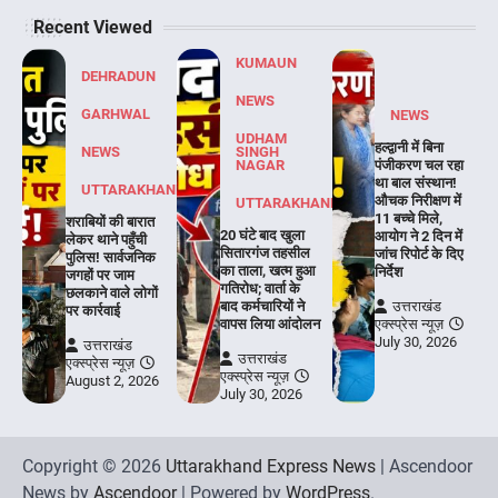
Recent Viewed
KUMAUN
DEHRADUN
NEWS
GARHWAL
NEWS
UDHAM
हल्द्वानी में बिना
NEWS
SINGH
NAGAR
पंजीकरण चल रहा
था बाल संस्थान!
UTTARAKHAND
औचक निरीक्षण में
UTTARAKHAND
11 बच्चे मिले,
शराबियों की बारात
20 घंटे बाद खुला
आयोग ने 2 दिन में
लेकर थाने पहुँची
सितारगंज तहसील
जांच रिपोर्ट के दिए
पुलिस! सार्वजनिक
का ताला, खत्म हुआ
निर्देश
जगहों पर जाम
गतिरोध; वार्ता के
छलकाने वाले लोगों
बाद कर्मचारियों ने
उत्तराखंड
पर कार्रवाई
वापस लिया आंदोलन
एक्स्प्रेस न्यूज़
July 30, 2026
उत्तराखंड
उत्तराखंड
एक्स्प्रेस न्यूज़
एक्स्प्रेस न्यूज़
August 2, 2026
July 30, 2026
Copyright © 2026
Uttarakhand Express News
| Ascendoor
News by
Ascendoor
| Powered by
WordPress
.