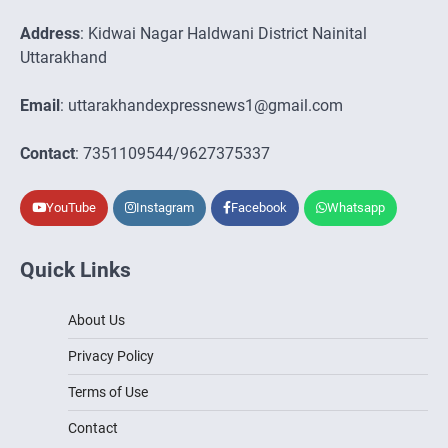
Address
: Kidwai Nagar Haldwani District Nainital
Uttarakhand
Email
: uttarakhandexpressnews1@gmail.com
Contact
: 7351109544/9627375337
YouTube
Instagram
Facebook
Whatsapp
Quick Links
About Us
Privacy Policy
Terms of Use
Contact