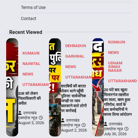
Terms of Use
Contact
Recent Viewed
KUMAUN
DEHRADUN
NEWS
KUMAUN
GARHWAL
UDHAM
NAINITAL
NEWS
SINGH
NAGAR
NEWS
UTTARAKHAND
UTTARAKHAND
UTTARAKHAND
शराबियों की बारात
20 घंटे बाद खुला
लेकर थाने पहुँची
SIR को लेकर
सितारगंज तहसील
पुलिस! सार्वजनिक
जिलाधिकारी की
का ताला, खत्म हुआ
जगहों पर जाम
अपील
गतिरोध; वार्ता के
छलकाने वाले लोगों
बाद कर्मचारियों ने
पर कार्रवाई
उत्तराखंड
वापस लिया आंदोलन
एक्स्प्रेस न्यूज़
उत्तराखंड
August 3, 2026
उत्तराखंड
एक्स्प्रेस न्यूज़
एक्स्प्रेस न्यूज़
August 2, 2026
July 30, 2026