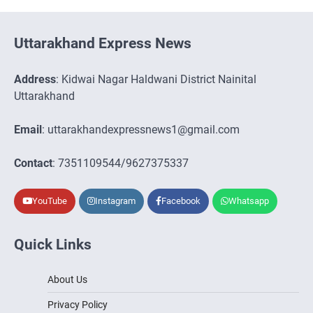
Uttarakhand Express News
Address
: Kidwai Nagar Haldwani District Nainital
Uttarakhand
Email
: uttarakhandexpressnews1@gmail.com
Contact
: 7351109544/9627375337
YouTube
Instagram
Facebook
Whatsapp
Quick Links
About Us
Privacy Policy