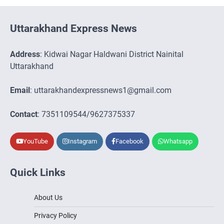
Uttarakhand Express News
Address
: Kidwai Nagar Haldwani District Nainital
Uttarakhand
Email
: uttarakhandexpressnews1@gmail.com
Contact
: 7351109544/9627375337
YouTube
Instagram
Facebook
Whatsapp
Quick Links
About Us
Privacy Policy