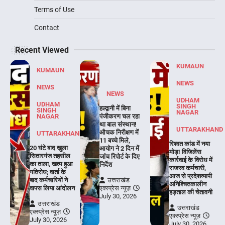
Terms of Use
Contact
Recent Viewed
KUMAUN
KUMAUN
NEWS
NEWS
NEWS
UDHAM
UDHAM
SINGH
हल्द्वानी में बिना
SINGH
NAGAR
NAGAR
पंजीकरण चल रहा
था बाल संस्थान!
UTTARAKHAND
औचक निरीक्षण में
UTTARAKHAND
11 बच्चे मिले,
रिश्वत कांड में नया
20 घंटे बाद खुला
आयोग ने 2 दिन में
मोड़! विजिलेंस
सितारगंज तहसील
जांच रिपोर्ट के दिए
कार्रवाई के विरोध में
का ताला, खत्म हुआ
निर्देश
राजस्व कर्मचारी,
गतिरोध; वार्ता के
आज से प्रदेशव्यापी
बाद कर्मचारियों ने
उत्तराखंड
अनिश्चितकालीन
वापस लिया आंदोलन
एक्स्प्रेस न्यूज़
हड़ताल की चेतावनी
July 30, 2026
उत्तराखंड
उत्तराखंड
एक्स्प्रेस न्यूज़
एक्स्प्रेस न्यूज़
July 30, 2026
July 30, 2026