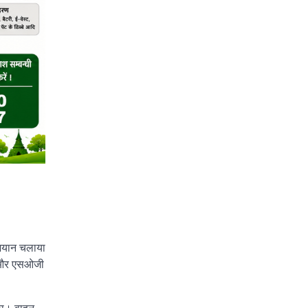
भियान चलाया
हता और एसओजी