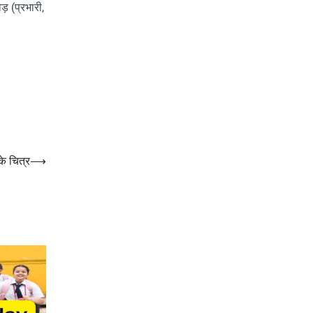
़ (प्रभारी,
के चित्र
⟶