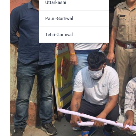
Udham Singh Nagar
Uttarkashi
Pauri-Garhwal
Tehri-Garhwal