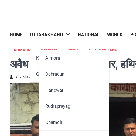
HOME
UTTARAKHAND
NATIONAL
WORLD
PO
KUMAUN
NAINITAL
NEWS
UTTARAKHAND
Kumaun
Almora
अवैध हथियार तस्कर गिरफ्तार, हथ
Garhwal
Bageshwar
Dehradun
उत्तराखंड एक्स्प्रेस न्यूज़
October 21, 2024
Champawat
Haridwar
Nainital
Rudraprayag
Pithoragarh
Chamoli