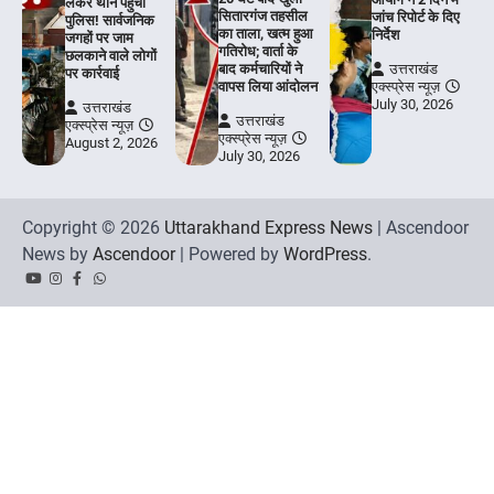
लेकर थाने पहुँची
सितारगंज तहसील
जांच रिपोर्ट के दिए
पुलिस! सार्वजनिक
का ताला, खत्म हुआ
निर्देश
जगहों पर जाम
गतिरोध; वार्ता के
छलकाने वाले लोगों
बाद कर्मचारियों ने
उत्तराखंड
पर कार्रवाई
वापस लिया आंदोलन
एक्स्प्रेस न्यूज़
July 30, 2026
उत्तराखंड
उत्तराखंड
एक्स्प्रेस न्यूज़
एक्स्प्रेस न्यूज़
August 2, 2026
July 30, 2026
Copyright © 2026
Uttarakhand Express News
| Ascendoor
News by
Ascendoor
| Powered by
WordPress
.
YouTube
Instagram
Facebook
Whatsapp