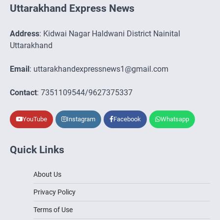
Uttarakhand Express News
Address
: Kidwai Nagar Haldwani District Nainital
Uttarakhand
Email
: uttarakhandexpressnews1@gmail.com
Contact
: 7351109544/9627375337
YouTube
Instagram
Facebook
Whatsapp
Quick Links
About Us
Privacy Policy
Terms of Use