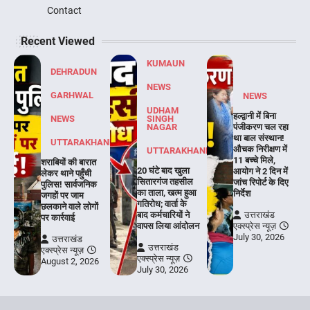
Contact
Recent Viewed
KUMAUN
DEHRADUN
NEWS
GARHWAL
NEWS
UDHAM
हल्द्वानी में बिना
NEWS
SINGH
NAGAR
पंजीकरण चल रहा
था बाल संस्थान!
UTTARAKHAND
औचक निरीक्षण में
UTTARAKHAND
11 बच्चे मिले,
शराबियों की बारात
20 घंटे बाद खुला
आयोग ने 2 दिन में
लेकर थाने पहुँची
सितारगंज तहसील
जांच रिपोर्ट के दिए
पुलिस! सार्वजनिक
का ताला, खत्म हुआ
निर्देश
जगहों पर जाम
गतिरोध; वार्ता के
छलकाने वाले लोगों
बाद कर्मचारियों ने
उत्तराखंड
पर कार्रवाई
वापस लिया आंदोलन
एक्स्प्रेस न्यूज़
July 30, 2026
उत्तराखंड
उत्तराखंड
एक्स्प्रेस न्यूज़
एक्स्प्रेस न्यूज़
August 2, 2026
July 30, 2026