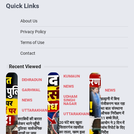
Quick Links
About Us
Privacy Policy
Terms of Use
Contact
Recent Viewed
KUMAUN
DEHRADUN
NEWS
GARHWAL
NEWS
UDHAM
हल्द्वानी में बिना
NEWS
SINGH
NAGAR
पंजीकरण चल रहा
था बाल संस्थान!
UTTARAKHAND
औचक निरीक्षण में
UTTARAKHAND
11 बच्चे मिले,
शराबियों की बारात
20 घंटे बाद खुला
आयोग ने 2 दिन में
लेकर थाने पहुँची
सितारगंज तहसील
जांच रिपोर्ट के दिए
पुलिस! सार्वजनिक
का ताला, खत्म हुआ
निर्देश
जगहों पर जाम