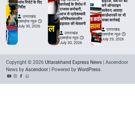
हाईटेक, अब घर बैठे
जांच रिपोर्ट के दिए
कार्रवाई के विरोध में
करें ऑनलाइन
निर्देश
राजस्व कर्मचारी,
आवेदन; अपात्र
आज से प्रदेशव्यापी
कार्डधारकों पर भी
उत्तराखंड
अनिश्चितकालीन
सख्त कार्रवाई
एक्स्प्रेस न्यूज़
हड़ताल की चेतावनी
July 30, 2026
उत्तराखंड
उत्तराखंड
एक्स्प्रेस न्यूज़
एक्स्प्रेस न्यूज़
July 29, 2026
July 30, 2026
Copyright © 2026
Uttarakhand Express News
| Ascendoor
News by
Ascendoor
| Powered by
WordPress
.
YouTube
Instagram
Facebook
Whatsapp