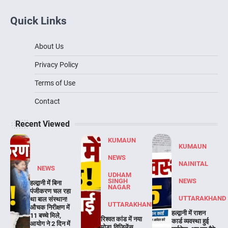
Quick Links
About Us
Privacy Policy
Terms of Use
Contact
Recent Viewed
KUMAUN
KUMAUN
NEWS
NAINITAL
NEWS
UDHAM
SINGH
NEWS
हल्द्वानी में बिना
NAGAR
पंजीकरण चल रहा
UTTARAKHAND
था बाल संस्थान!
UTTARAKHAND
औचक निरीक्षण में
हल्द्वानी में राशन
11 बच्चे मिले,
रिश्वत कांड में नया
कार्ड व्यवस्था हुई
आयोग ने 2 दिन में
मोड़! विजिलेंस