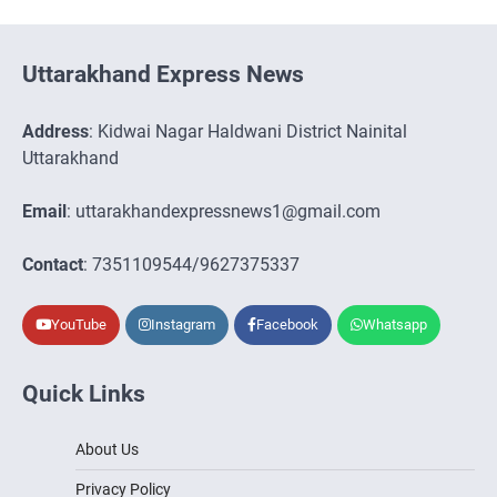
Uttarakhand Express News
Address
: Kidwai Nagar Haldwani District Nainital
Uttarakhand
Email
: uttarakhandexpressnews1@gmail.com
Contact
: 7351109544/9627375337
YouTube
Instagram
Facebook
Whatsapp
Quick Links
About Us
Privacy Policy