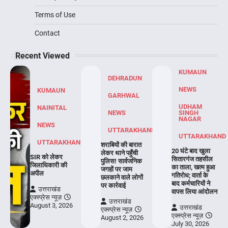
Terms of Use
Contact
Recent Viewed
KUMAUN
DEHRADUN
NEWS
KUMAUN
GARHWAL
UDHAM
NAINITAL
NEWS
SINGH
NAGAR
NEWS
UTTARAKHAND
UTTARAKHAND
UTTARAKHAND
शराबियों की बारात
20 घंटे बाद खुला
लेकर थाने पहुँची
SIR को लेकर
सितारगंज तहसील
पुलिस! सार्वजनिक
जिलाधिकारी की
का ताला, खत्म हुआ
जगहों पर जाम
अपील
गतिरोध; वार्ता के
छलकाने वाले लोगों
बाद कर्मचारियों ने
पर कार्रवाई
उत्तराखंड
वापस लिया आंदोलन
एक्स्प्रेस न्यूज़
उत्तराखंड
August 3, 2026
उत्तराखंड
एक्स्प्रेस न्यूज़
एक्स्प्रेस न्यूज़
August 2, 2026
July 30, 2026