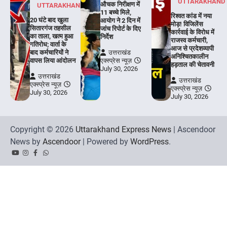
UTTARAKHAND
औचक निरीक्षण में
UTTARAKHAND
11 बच्चे मिले,
रिश्वत कांड में नया
20 घंटे बाद खुला
आयोग ने 2 दिन में
मोड़! विजिलेंस
सितारगंज तहसील
जांच रिपोर्ट के दिए
कार्रवाई के विरोध में
का ताला, खत्म हुआ
निर्देश
राजस्व कर्मचारी,
गतिरोध; वार्ता के
आज से प्रदेशव्यापी
बाद कर्मचारियों ने
उत्तराखंड
अनिश्चितकालीन
वापस लिया आंदोलन
एक्स्प्रेस न्यूज़
हड़ताल की चेतावनी
July 30, 2026
उत्तराखंड
उत्तराखंड
एक्स्प्रेस न्यूज़
एक्स्प्रेस न्यूज़
July 30, 2026
July 30, 2026
Copyright © 2026
Uttarakhand Express News
| Ascendoor
News by
Ascendoor
| Powered by
WordPress
.
YouTube
Instagram
Facebook
Whatsapp