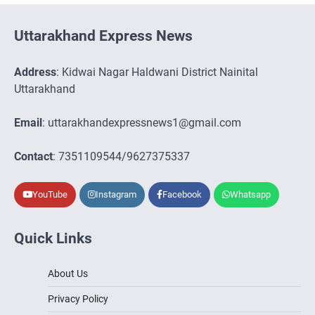
Uttarakhand Express News
Address
: Kidwai Nagar Haldwani District Nainital
Uttarakhand
Email
: uttarakhandexpressnews1@gmail.com
Contact
: 7351109544/9627375337
YouTube
Instagram
Facebook
Whatsapp
Quick Links
About Us
Privacy Policy