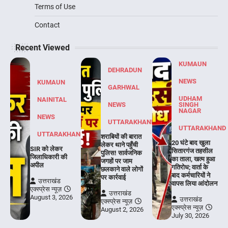
Terms of Use
Contact
Recent Viewed
KUMAUN
DEHRADUN
NEWS
KUMAUN
GARHWAL
UDHAM
NAINITAL
NEWS
SINGH
NAGAR
NEWS
UTTARAKHAND
UTTARAKHAND
UTTARAKHAND
शराबियों की बारात
20 घंटे बाद खुला
लेकर थाने पहुँची
SIR को लेकर
सितारगंज तहसील
पुलिस! सार्वजनिक
जिलाधिकारी की
का ताला, खत्म हुआ
जगहों पर जाम
अपील
गतिरोध; वार्ता के
छलकाने वाले लोगों
बाद कर्मचारियों ने
पर कार्रवाई
उत्तराखंड
वापस लिया आंदोलन
एक्स्प्रेस न्यूज़
उत्तराखंड
August 3, 2026
उत्तराखंड
एक्स्प्रेस न्यूज़
एक्स्प्रेस न्यूज़
August 2, 2026
July 30, 2026