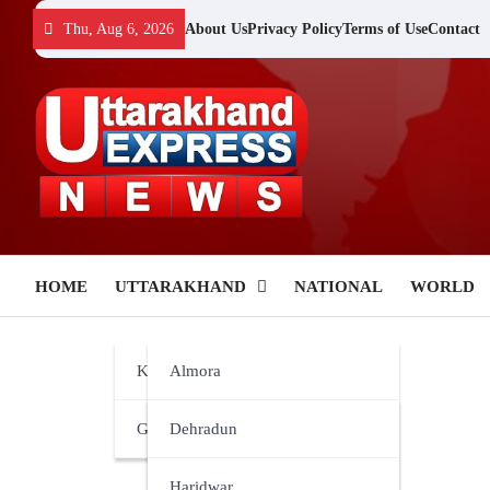
Skip
Thu, Aug 6, 2026
About Us
Privacy Policy
Terms of Use
Contact
to
content
HOME
UTTARAKHAND
NATIONAL
WORLD
Kumaun
Almora
Garhwal
Bageshwar
Dehradun
Champawat
Haridwar