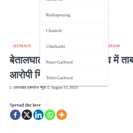
Nainital
Rudraprayag
Pithoragarh
Chamoli
Udham Singh Nagar
Uttarkashi
KUMAUN
NAINITAL
NEWS
UTTARAKHAND
बेतालघाट ब्लॉक प्रमुख चुनाव में ता
Pauri-Garhwal
आरोपी गिरफ्तार
Tehri-Garhwal
उत्तराखंड एक्स्प्रेस न्यूज़
August 15, 2025
Spread the love