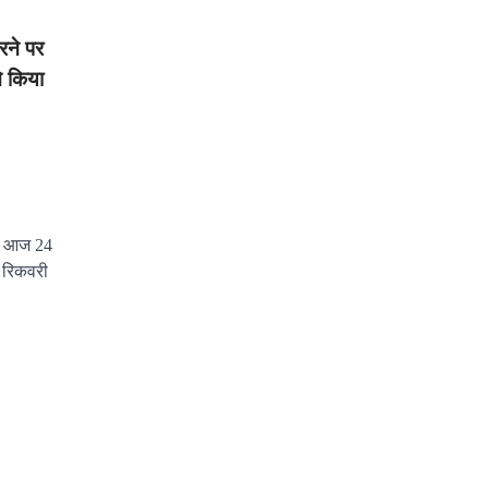
रने पर
 किया
ने आज 24
फ रिकवरी