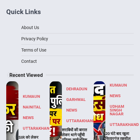
Quick Links
About Us
Privacy Policy
Terms of Use
Contact
Recent Viewed
KUMAUN
DEHRADUN
NEWS
KUMAUN
GARHWAL
UDHAM
NAINITAL
NEWS
SINGH
NAGAR
NEWS
UTTARAKHAND
UTTARAKHAND
UTTARAKHAND
शराबियों की बारात
20 घंटे बाद खुला
लेकर थाने पहुँची
SIR को लेकर
सितारगंज तहसील
पुलिस! सार्वजनिक