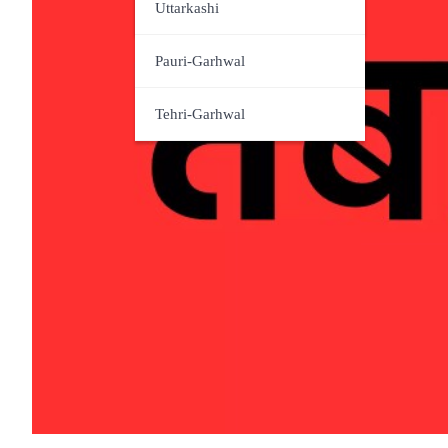
Udham Singh Nagar
Uttarkashi
Pauri-Garhwal
Tehri-Garhwal