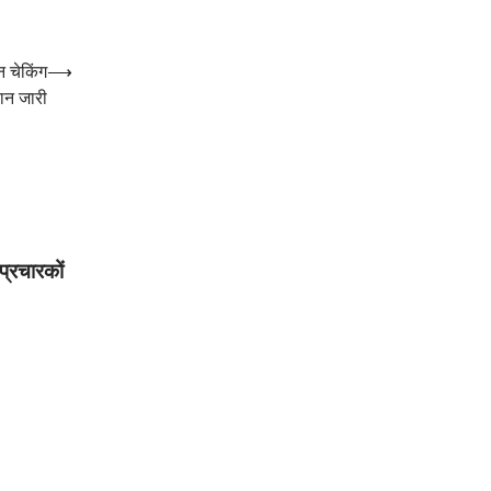
न चेकिंग
⟶
ान जारी
प्रचारकों