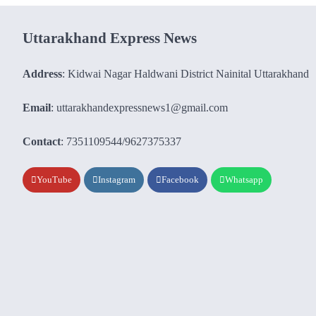
Uttarakhand Express News
Address
: Kidwai Nagar Haldwani District Nainital Uttarakhand
Email
: uttarakhandexpressnews1@gmail.com
Contact
: 7351109544/9627375337
YouTube
Instagram
Facebook
Whatsapp