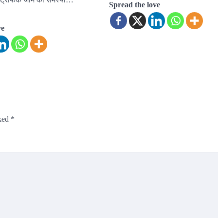
Spread the love
ve
rked
*