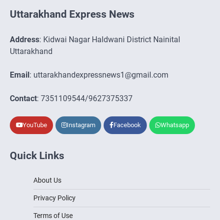
Uttarakhand Express News
Address
: Kidwai Nagar Haldwani District Nainital
Uttarakhand
Email
: uttarakhandexpressnews1@gmail.com
Contact
: 7351109544/9627375337
YouTube
Instagram
Facebook
Whatsapp
Quick Links
About Us
Privacy Policy
Terms of Use