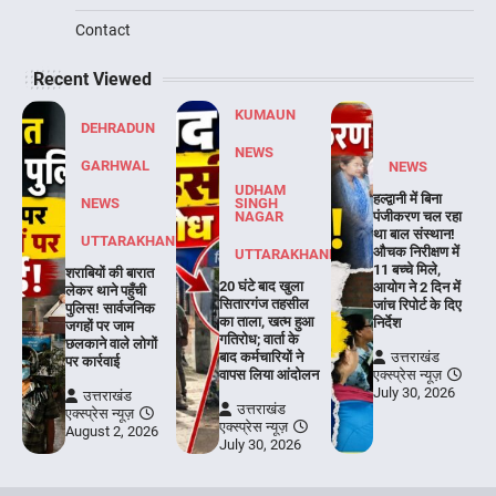
Contact
Recent Viewed
KUMAUN
DEHRADUN
NEWS
GARHWAL
NEWS
UDHAM
हल्द्वानी में बिना
NEWS
SINGH
NAGAR
पंजीकरण चल रहा
था बाल संस्थान!
UTTARAKHAND
औचक निरीक्षण में
UTTARAKHAND
11 बच्चे मिले,
शराबियों की बारात
20 घंटे बाद खुला
आयोग ने 2 दिन में
लेकर थाने पहुँची
सितारगंज तहसील
जांच रिपोर्ट के दिए
पुलिस! सार्वजनिक
का ताला, खत्म हुआ
निर्देश
जगहों पर जाम
गतिरोध; वार्ता के
छलकाने वाले लोगों
बाद कर्मचारियों ने
उत्तराखंड
पर कार्रवाई
वापस लिया आंदोलन
एक्स्प्रेस न्यूज़
July 30, 2026
उत्तराखंड
उत्तराखंड
एक्स्प्रेस न्यूज़
एक्स्प्रेस न्यूज़
August 2, 2026
July 30, 2026