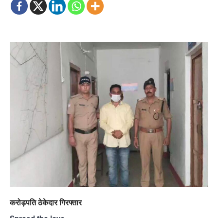
करोड़पति ठेकेदार गिरफ्तार