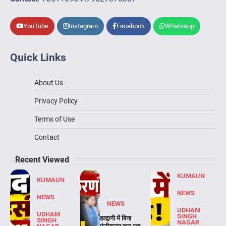
YouTube
Instagram
Facebook
Whatsapp
Quick Links
About Us
Privacy Policy
Terms of Use
Contact
Recent Viewed
KUMAUN
KUMAUN
NEWS
NEWS
NEWS
UDHAM
UDHAM
SINGH
हल्द्वानी में बिना
SINGH
NAGAR