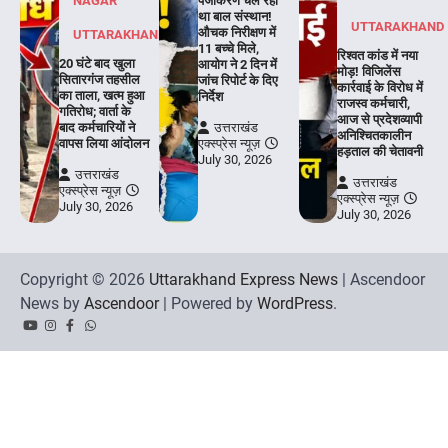
NAGAR
पंजीकरण चल रहा
था बाल संस्थान!
UTTARAKHAND
औचक निरीक्षण में
UTTARAKHAND
11 बच्चे मिले,
रिश्वत कांड में नया
20 घंटे बाद खुला
आयोग ने 2 दिन में
मोड़! विजिलेंस
सितारगंज तहसील
जांच रिपोर्ट के दिए
कार्रवाई के विरोध में
का ताला, खत्म हुआ
निर्देश
राजस्व कर्मचारी,
गतिरोध; वार्ता के
आज से प्रदेशव्यापी
बाद कर्मचारियों ने
उत्तराखंड
अनिश्चितकालीन
वापस लिया आंदोलन
एक्स्प्रेस न्यूज़
हड़ताल की चेतावनी
July 30, 2026
उत्तराखंड
उत्तराखंड
एक्स्प्रेस न्यूज़
एक्स्प्रेस न्यूज़
July 30, 2026
July 30, 2026
Copyright © 2026
Uttarakhand Express News
| Ascendoor
News by
Ascendoor
| Powered by
WordPress
.
YouTube
Instagram
Facebook
Whatsapp