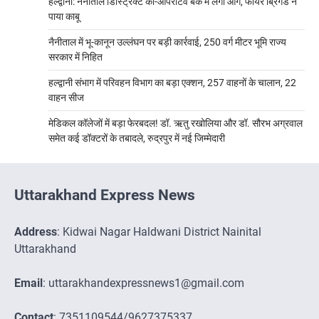
हल्द्वानी: नैनीताल डिस्ट्रिक्ट को-ऑपरेटिव बैंक में लगी आग, फायर ब्रिगेड ने
पाया काबू
नैनीताल में भू-कानून उल्लंघन पर बड़ी कार्रवाई, 250 वर्ग मीटर भूमि राज्य
सरकार में निहित
हल्द्वानी संभाग में परिवहन विभाग का बड़ा एक्शन, 257 वाहनों के चालान, 22
वाहन सीज
मेडिकल कॉलेजों में बड़ा फेरबदल! डॉ. ऋतु रखोलिया और डॉ. सौरभ अग्रवाल
समेत कई डॉक्टरों के तबादले, रुद्रपुर में नई जिम्मेदारी
Uttarakhand Express News
Address
: Kidwai Nagar Haldwani District Nainital
Uttarakhand
Email
: uttarakhandexpressnews1@gmail.com
Contact
: 7351109544/9627375337