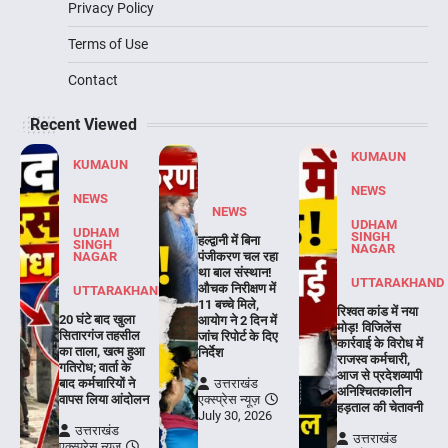
Privacy Policy
Terms of Use
Contact
Recent Viewed
KUMAUN
KUMAUN
NEWS
NEWS
NEWS
UDHAM
UDHAM
SINGH
हल्द्वानी में बिना
SINGH
NAGAR
NAGAR
पंजीकरण चल रहा
था बाल संस्थान!
UTTARAKHAND
औचक निरीक्षण में
UTTARAKHAND
11 बच्चे मिले,
रिश्वत कांड में नया
20 घंटे बाद खुला
आयोग ने 2 दिन में
मोड़! विजिलेंस
सितारगंज तहसील
जांच रिपोर्ट के दिए
कार्रवाई के विरोध में
का ताला, खत्म हुआ
निर्देश
राजस्व कर्मचारी,
गतिरोध; वार्ता के
आज से प्रदेशव्यापी
बाद कर्मचारियों ने
उत्तराखंड
अनिश्चितकालीन
वापस लिया आंदोलन
एक्स्प्रेस न्यूज़
हड़ताल की चेतावनी
July 30, 2026
उत्तराखंड
उत्तराखंड
एक्स्प्रेस न्यूज़