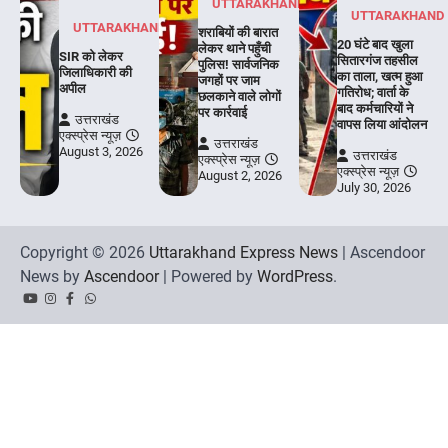
UTTARAKHAND
UTTARAKHAND
UTTARAKHAND
शराबियों की बारात
20 घंटे बाद खुला
लेकर थाने पहुँची
SIR को लेकर
सितारगंज तहसील
पुलिस! सार्वजनिक
जिलाधिकारी की
का ताला, खत्म हुआ
जगहों पर जाम
अपील
गतिरोध; वार्ता के
छलकाने वाले लोगों
बाद कर्मचारियों ने
पर कार्रवाई
उत्तराखंड
वापस लिया आंदोलन
एक्स्प्रेस न्यूज़
उत्तराखंड
August 3, 2026
उत्तराखंड
एक्स्प्रेस न्यूज़
एक्स्प्रेस न्यूज़
August 2, 2026
July 30, 2026
Copyright © 2026
Uttarakhand Express News
| Ascendoor
News by
Ascendoor
| Powered by
WordPress
.
YouTube
Instagram
Facebook
Whatsapp