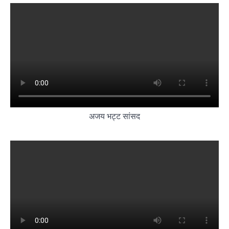
अजय भट्ट सांसद