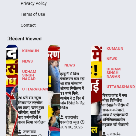
Privacy Policy
Terms of Use
Contact
Recent Viewed
KUMAUN
KUMAUN
NEWS
NEWS
NEWS
UDHAM
UDHAM
SINGH
हल्द्वानी में बिना
SINGH
NAGAR
NAGAR
पंजीकरण चल रहा
था बाल संस्थान!
UTTARAKHAND
औचक निरीक्षण में
UTTARAKHAND
11 बच्चे मिले,
रिश्वत कांड में नया
20 घंटे बाद खुला
आयोग ने 2 दिन में
मोड़! विजिलेंस
सितारगंज तहसील
जांच रिपोर्ट के दिए
कार्रवाई के विरोध में
का ताला, खत्म हुआ
निर्देश
राजस्व कर्मचारी,
गतिरोध; वार्ता के
आज से प्रदेशव्यापी
बाद कर्मचारियों ने
उत्तराखंड
अनिश्चितकालीन
वापस लिया आंदोलन
एक्स्प्रेस न्यूज़
हड़ताल की चेतावनी
July 30, 2026
उत्तराखंड
उत्तराखंड