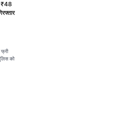
ा, ₹48
िरफ्तार
 फ्री
पुलिस को