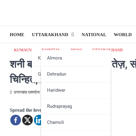
HOME
UTTARAKHAND
NATIONAL
WORLD
KUMAUN
NAINITAL
NEWS
UTTARAKHAND
Kumaun
Almora
शनी बाजार नाला सुधार कार्य तेज़,
Garhwal
Bageshwar
Dehradun
चिन्हित, जल्द होगी कार्रवाई
Champawat
Haridwar
उत्तराखंड एक्स्प्रेस न्यूज़
November 19, 2025
Nainital
Rudraprayag
Spread the love
Pithoragarh
Chamoli