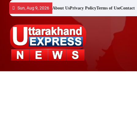
Skip
Sun, Aug 9, 2026
About Us
Privacy Policy
Terms of Use
Contact
to
content