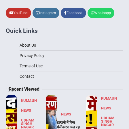
YouTube
Instagram
Facebook
Whatsapp
Quick Links
About Us
Privacy Policy
Terms of Use
Contact
Recent Viewed
KUMAUN
KUMAUN
NEWS
NEWS
NEWS
UDHAM
UDHAM
SINGH
हल्द्वानी में बिना
SINGH
NAGAR
NAGAR
पंजीकरण चल रहा