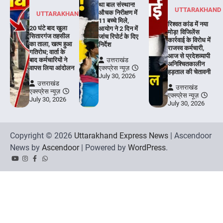
था बाल संस्थान!
UTTARAKHAND
औचक निरीक्षण में
UTTARAKHAND
11 बच्चे मिले,
रिश्वत कांड में नया
20 घंटे बाद खुला
आयोग ने 2 दिन में
मोड़! विजिलेंस
सितारगंज तहसील
जांच रिपोर्ट के दिए
कार्रवाई के विरोध में
का ताला, खत्म हुआ
निर्देश
राजस्व कर्मचारी,
गतिरोध; वार्ता के
आज से प्रदेशव्यापी
बाद कर्मचारियों ने
उत्तराखंड
अनिश्चितकालीन
वापस लिया आंदोलन
एक्स्प्रेस न्यूज़
हड़ताल की चेतावनी
July 30, 2026
उत्तराखंड
उत्तराखंड
एक्स्प्रेस न्यूज़
एक्स्प्रेस न्यूज़
July 30, 2026
July 30, 2026
Copyright © 2026
Uttarakhand Express News
| Ascendoor
News by
Ascendoor
| Powered by
WordPress
.
YouTube
Instagram
Facebook
Whatsapp