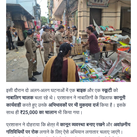
इसी दौरान दो अलग-अलग घटनाओं में एक
बाइक
और एक
स्कूटी
को
नाबालिग चालक
चला रहे थे। प्रशासन ने नाबालिगों के खिलाफ
कानूनी
कार्यवाही
करते हुए उनके
अभिभावकों पर भी मुकदमा दर्ज
किया है। इसके
साथ ही
₹25,000 का चालान
भी किया गया।
प्रशासन ने दोहराया कि क्षेत्र में
कानून व्यवस्था बनाए रखने
और
अवांछनीय
गतिविधियों पर रोक
लगाने के लिए ऐसे अभियान लगातार चलाए जाएंगे।