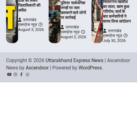
SIR को लेकर
सितारगंज तहसील
पुलिस! सार्वजनिक
जिलाधिकारी की
का ताला, खत्म हुआ
जगहों पर जाम
अपील
गतिरोध; वार्ता के
छलकाने वाले लोगों
बाद कर्मचारियों ने
पर कार्रवाई
उत्तराखंड
वापस लिया आंदोलन
एक्स्प्रेस न्यूज़
उत्तराखंड
August 3, 2026
उत्तराखंड
एक्स्प्रेस न्यूज़
एक्स्प्रेस न्यूज़
August 2, 2026
July 30, 2026
Copyright © 2026
Uttarakhand Express News
| Ascendoor
News by
Ascendoor
| Powered by
WordPress
.
YouTube
Instagram
Facebook
Whatsapp