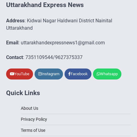
Uttarakhand Express News
Address
: Kidwai Nagar Haldwani District Nainital
Uttarakhand
Email
: uttarakhandexpressnews1@gmail.com
Contact
: 7351109544/9627375337
YouTube
Instagram
Facebook
Whatsapp
Quick Links
About Us
Privacy Policy
Terms of Use