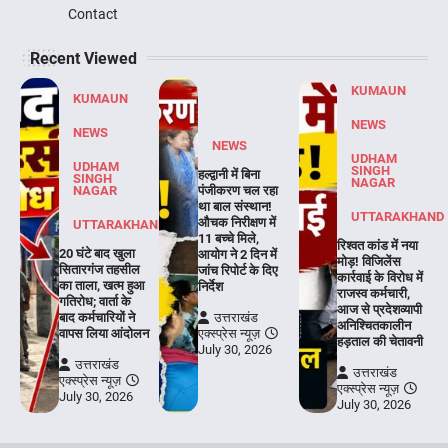
Contact
Recent Viewed
KUMAUN
KUMAUN
NEWS
NEWS
NEWS
UDHAM
UDHAM
SINGH
हल्द्वानी में बिना
SINGH
NAGAR
NAGAR
पंजीकरण चल रहा
था बाल संस्थान!
UTTARAKHAND
औचक निरीक्षण में
UTTARAKHAND
11 बच्चे मिले,
रिश्वत कांड में नया
20 घंटे बाद खुला
आयोग ने 2 दिन में
मोड़! विजिलेंस
सितारगंज तहसील
जांच रिपोर्ट के दिए
कार्रवाई के विरोध में
का ताला, खत्म हुआ
निर्देश
राजस्व कर्मचारी,
गतिरोध; वार्ता के
आज से प्रदेशव्यापी
बाद कर्मचारियों ने
उत्तराखंड
अनिश्चितकालीन
वापस लिया आंदोलन
एक्स्प्रेस न्यूज़
हड़ताल की चेतावनी
July 30, 2026
उत्तराखंड
उत्तराखंड
एक्स्प्रेस न्यूज़
एक्स्प्रेस न्यूज़
July 30, 2026
July 30, 2026