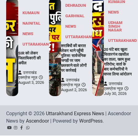
KUMAUN
DEHRADUN
NEWS
KUMAUN
GARHWAL
UDHAM
NAINITAL
NEWS
SINGH
NAGAR
NEWS
UTTARAKHAND
UTTARAKHAND
UTTARAKHAND
शराबियों की बारात
20 घंटे बाद खुला
लेकर थाने पहुँची
SIR को लेकर
सितारगंज तहसील
पुलिस! सार्वजनिक
जिलाधिकारी की
का ताला, खत्म हुआ
जगहों पर जाम
अपील
गतिरोध; वार्ता के
छलकाने वाले लोगों
बाद कर्मचारियों ने
पर कार्रवाई
उत्तराखंड
वापस लिया आंदोलन
एक्स्प्रेस न्यूज़
उत्तराखंड
August 3, 2026
उत्तराखंड
एक्स्प्रेस न्यूज़
एक्स्प्रेस न्यूज़
August 2, 2026
July 30, 2026
Copyright © 2026
Uttarakhand Express News
| Ascendoor
News by
Ascendoor
| Powered by
WordPress
.
YouTube
Instagram
Facebook
Whatsapp