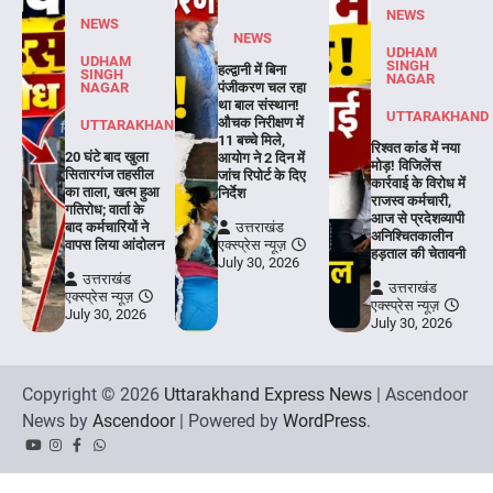
NEWS
NEWS
NEWS
UDHAM
UDHAM
SINGH
हल्द्वानी में बिना
SINGH
NAGAR
NAGAR
पंजीकरण चल रहा
था बाल संस्थान!
UTTARAKHAND
औचक निरीक्षण में
UTTARAKHAND
11 बच्चे मिले,
रिश्वत कांड में नया
20 घंटे बाद खुला
आयोग ने 2 दिन में
मोड़! विजिलेंस
सितारगंज तहसील
जांच रिपोर्ट के दिए
कार्रवाई के विरोध में
का ताला, खत्म हुआ
निर्देश
राजस्व कर्मचारी,
गतिरोध; वार्ता के
आज से प्रदेशव्यापी
बाद कर्मचारियों ने
उत्तराखंड
अनिश्चितकालीन
वापस लिया आंदोलन
एक्स्प्रेस न्यूज़
हड़ताल की चेतावनी
July 30, 2026
उत्तराखंड
उत्तराखंड
एक्स्प्रेस न्यूज़
एक्स्प्रेस न्यूज़
July 30, 2026
July 30, 2026
Copyright © 2026
Uttarakhand Express News
| Ascendoor
News by
Ascendoor
| Powered by
WordPress
.
YouTube
Instagram
Facebook
Whatsapp