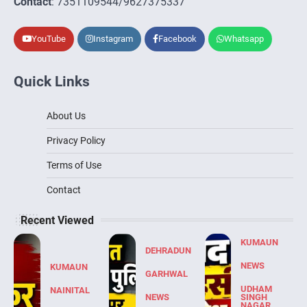
Contact
: 7351109544/9627375337
YouTube
Instagram
Facebook
Whatsapp
Quick Links
About Us
Privacy Policy
Terms of Use
Contact
Recent Viewed
KUMAUN
DEHRADUN
NEWS
KUMAUN
GARHWAL
UDHAM
NAINITAL
NEWS
SINGH
NAGAR