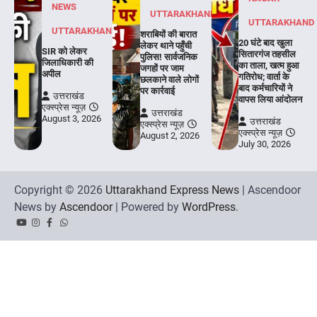
NEWS
UTTARAKHAND
UTTARAKHAND
UTTARAKHAND
शराबियों की बारात
20 घंटे बाद खुला
लेकर थाने पहुँची
SIR को लेकर
सितारगंज तहसील
पुलिस! सार्वजनिक
जिलाधिकारी की
का ताला, खत्म हुआ
जगहों पर जाम
अपील
गतिरोध; वार्ता के
छलकाने वाले लोगों
बाद कर्मचारियों ने
पर कार्रवाई
उत्तराखंड
वापस लिया आंदोलन
एक्स्प्रेस न्यूज़
उत्तराखंड
August 3, 2026
उत्तराखंड
एक्स्प्रेस न्यूज़
एक्स्प्रेस न्यूज़
August 2, 2026
July 30, 2026
Copyright © 2026
Uttarakhand Express News
| Ascendoor
News by
Ascendoor
| Powered by
WordPress
.
YouTube
Instagram
Facebook
Whatsapp