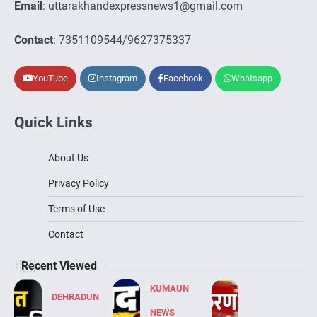
Email
: uttarakhandexpressnews1@gmail.com
Contact
: 7351109544/9627375337
YouTube
Instagram
Facebook
Whatsapp
Quick Links
About Us
Privacy Policy
Terms of Use
Contact
Recent Viewed
KUMAUN
DEHRADUN
NEWS