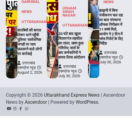
GARHWAL
NEWS
UDHAM
हल्द्वानी में बिना
NEWS
SINGH
NAGAR
पंजीकरण चल रहा
था बाल संस्थान!
UTTARAKHAND
औचक निरीक्षण में
UTTARAKHAND
11 बच्चे मिले,
शराबियों की बारात
20 घंटे बाद खुला
आयोग ने 2 दिन में
लेकर थाने पहुँची
सितारगंज तहसील
जांच रिपोर्ट के दिए
पुलिस! सार्वजनिक
का ताला, खत्म हुआ
निर्देश
जगहों पर जाम
गतिरोध; वार्ता के
छलकाने वाले लोगों
बाद कर्मचारियों ने
उत्तराखंड
पर कार्रवाई
वापस लिया आंदोलन
एक्स्प्रेस न्यूज़
July 30, 2026
उत्तराखंड
उत्तराखंड
एक्स्प्रेस न्यूज़
एक्स्प्रेस न्यूज़
August 2, 2026
July 30, 2026
Copyright © 2026
Uttarakhand Express News
| Ascendoor
News by
Ascendoor
| Powered by
WordPress
.
YouTube
Instagram
Facebook
Whatsapp