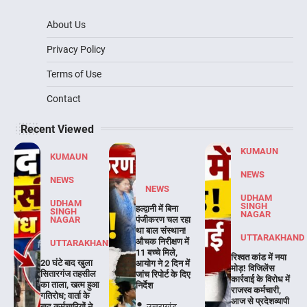
About Us
Privacy Policy
Terms of Use
Contact
Recent Viewed
KUMAUN
KUMAUN
NEWS
NEWS
NEWS
UDHAM
UDHAM
SINGH
हल्द्वानी में बिना
SINGH
NAGAR
NAGAR
पंजीकरण चल रहा
था बाल संस्थान!
UTTARAKHAND
औचक निरीक्षण में
UTTARAKHAND
11 बच्चे मिले,
रिश्वत कांड में नया
20 घंटे बाद खुला
आयोग ने 2 दिन में
मोड़! विजिलेंस
सितारगंज तहसील
जांच रिपोर्ट के दिए
कार्रवाई के विरोध में
का ताला, खत्म हुआ
निर्देश
राजस्व कर्मचारी,
गतिरोध; वार्ता के
आज से प्रदेशव्यापी
बाद कर्मचारियों ने
उत्तराखंड