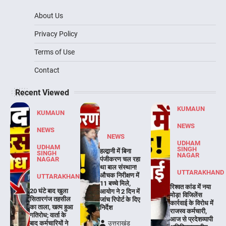
About Us
Privacy Policy
Terms of Use
Contact
Recent Viewed
KUMAUN
KUMAUN
NEWS
NEWS
NEWS
UDHAM
UDHAM
SINGH
हल्द्वानी में बिना
SINGH
NAGAR
NAGAR
पंजीकरण चल रहा
था बाल संस्थान!
UTTARAKHAND
औचक निरीक्षण में
UTTARAKHAND
11 बच्चे मिले,
रिश्वत कांड में नया
20 घंटे बाद खुला
आयोग ने 2 दिन में
मोड़! विजिलेंस
सितारगंज तहसील
जांच रिपोर्ट के दिए
कार्रवाई के विरोध में
का ताला, खत्म हुआ
निर्देश
राजस्व कर्मचारी,
गतिरोध; वार्ता के
आज से प्रदेशव्यापी
बाद कर्मचारियों ने
उत्तराखंड