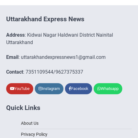
Uttarakhand Express News
Address
: Kidwai Nagar Haldwani District Nainital
Uttarakhand
Email
: uttarakhandexpressnews1@gmail.com
Contact
: 7351109544/9627375337
YouTube
Instagram
Facebook
Whatsapp
Quick Links
About Us
Privacy Policy