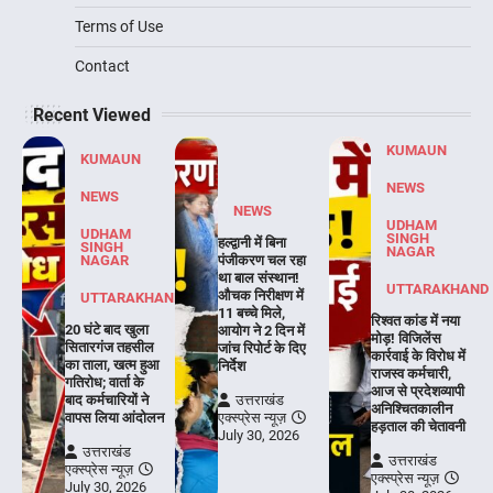
Terms of Use
Contact
Recent Viewed
KUMAUN
KUMAUN
NEWS
NEWS
NEWS
UDHAM
UDHAM
SINGH
हल्द्वानी में बिना
SINGH
NAGAR
NAGAR
पंजीकरण चल रहा
था बाल संस्थान!
UTTARAKHAND
औचक निरीक्षण में
UTTARAKHAND
11 बच्चे मिले,
रिश्वत कांड में नया
20 घंटे बाद खुला
आयोग ने 2 दिन में
मोड़! विजिलेंस
सितारगंज तहसील
जांच रिपोर्ट के दिए
कार्रवाई के विरोध में
का ताला, खत्म हुआ
निर्देश
राजस्व कर्मचारी,
गतिरोध; वार्ता के
आज से प्रदेशव्यापी
बाद कर्मचारियों ने
उत्तराखंड
अनिश्चितकालीन
वापस लिया आंदोलन
एक्स्प्रेस न्यूज़
हड़ताल की चेतावनी
July 30, 2026
उत्तराखंड
उत्तराखंड
एक्स्प्रेस न्यूज़
एक्स्प्रेस न्यूज़
July 30, 2026