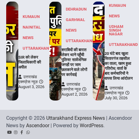
KUMAUN
DEHRADUN
NEWS
KUMAUN
GARHWAL
UDHAM
NAINITAL
NEWS
SINGH
NAGAR
NEWS
UTTARAKHAND
UTTARAKHAND
UTTARAKHAND
शराबियों की बारात
20 घंटे बाद खुला
लेकर थाने पहुँची
SIR को लेकर
सितारगंज तहसील
पुलिस! सार्वजनिक
जिलाधिकारी की
का ताला, खत्म हुआ
जगहों पर जाम
अपील
गतिरोध; वार्ता के
छलकाने वाले लोगों
बाद कर्मचारियों ने
पर कार्रवाई
उत्तराखंड
वापस लिया आंदोलन
एक्स्प्रेस न्यूज़
उत्तराखंड
August 3, 2026
उत्तराखंड
एक्स्प्रेस न्यूज़
एक्स्प्रेस न्यूज़
August 2, 2026
July 30, 2026
Copyright © 2026
Uttarakhand Express News
| Ascendoor
News by
Ascendoor
| Powered by
WordPress
.
YouTube
Instagram
Facebook
Whatsapp