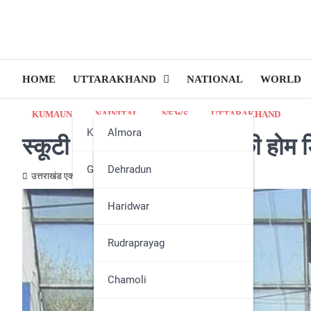
HOME
UTTARAKHAND
NATIONAL
WORLD
KUMAUN
NAINITAL
NEWS
UTTARAKHAND
Kumaun
Almora
स्कूटी से कर रहा था शराब की होम 
Garhwal
Bageshwar
Dehradun
उत्तराखंड एक्स्प्रेस न्यूज़
March 15, 2024
Champawat
Haridwar
Nainital
Rudraprayag
Pithoragarh
Chamoli