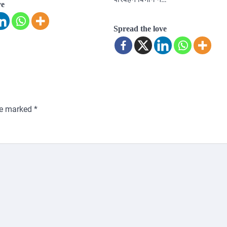
ve
Spread the love
are marked
*