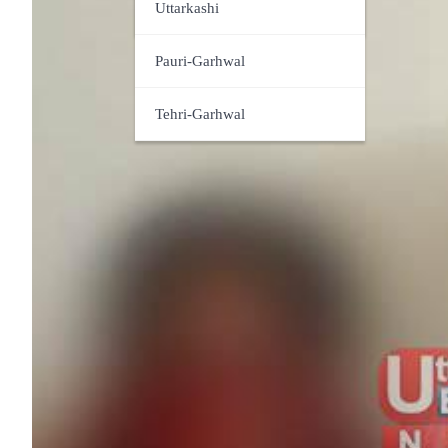
Udham Singh Nagar
Uttarkashi
Pauri-Garhwal
Tehri-Garhwal