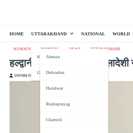
HOME
UTTARAKHAND
NATIONAL
WORLD
KUMAUN
NAINITAL
NEWS
UTTARAKHAND
Kumaun
Almora
हल्द्वानी: महिला सहित दो बांग्लादे
Garhwal
Bageshwar
Dehradun
उत्तराखंड एक्स्प्रेस न्यूज़
October 4, 2024
Champawat
Haridwar
Nainital
Rudraprayag
Pithoragarh
Chamoli