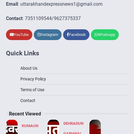
Email
: uttarakhandexpressnews1@gmail.com
Contact
: 7351109544/9627375337
YouTube
Instagram
Facebook
Whatsapp
Quick Links
About Us
Privacy Policy
Terms of Use
Contact
Recent Viewed
DEHRADUN
KUMAUN
GARHWAL