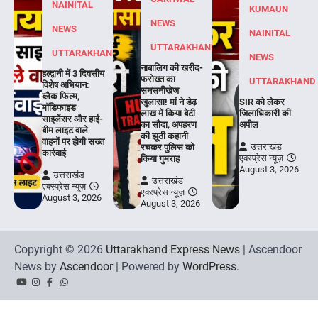
NAINITAL
KUMAUN
NEWS
NEWS
NAINITAL
UTTARAKHAND
UTTARAKHAND
NEWS
नाबालिग की खरीद-
हल्द्वानी में 3 दिवसीय
फरोख्त का
UTTARAKHAND
विशेष अभियान:
सनसनीखेज
ब्लैक फिल्म,
खुलासा! मां ने डेढ़
SIR को लेकर
मॉडिफाइड
लाख में किया बेटी
जिलाधिकारी की
साइलेंसर और हाई-
का सौदा, अपहरण
अपील
बीम लाइट वाले
की झूठी कहानी
वाहनों पर होगी सख्त
उत्तराखंड
रचकर पुलिस को
कार्रवाई
एक्स्प्रेस न्यूज़
किया गुमराह
August 3, 2026
उत्तराखंड
उत्तराखंड
एक्स्प्रेस न्यूज़
एक्स्प्रेस न्यूज़
August 3, 2026
August 3, 2026
Copyright © 2026
Uttarakhand Express News
| Ascendoor
News by
Ascendoor
| Powered by
WordPress
.
YouTube
Instagram
Facebook
Whatsapp