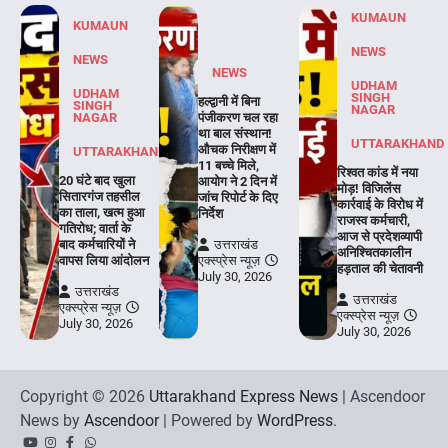
KUMAUN
KUMAUN
NEWS
NEWS
NEWS
UDHAM
UDHAM
SINGH
हल्द्वानी में बिना
SINGH
NAGAR
NAGAR
पंजीकरण चल रहा
था बाल संस्थान!
UTTARAKHAND
औचक निरीक्षण में
UTTARAKHAND
11 बच्चे मिले,
रिश्वत कांड में नया
20 घंटे बाद खुला
आयोग ने 2 दिन में
मोड़! विजिलेंस
सितारगंज तहसील
जांच रिपोर्ट के दिए
कार्रवाई के विरोध में
का ताला, खत्म हुआ
निर्देश
राजस्व कर्मचारी,
गतिरोध; वार्ता के
आज से प्रदेशव्यापी
बाद कर्मचारियों ने
उत्तराखंड
अनिश्चितकालीन
वापस लिया आंदोलन
एक्स्प्रेस न्यूज़
हड़ताल की चेतावनी
July 30, 2026
उत्तराखंड
उत्तराखंड
एक्स्प्रेस न्यूज़
एक्स्प्रेस न्यूज़
July 30, 2026
July 30, 2026
Copyright © 2026
Uttarakhand Express News
| Ascendoor
News by
Ascendoor
| Powered by
WordPress
.