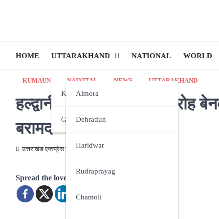
HOME
UTTARAKHAND
NATIONAL
WORLD
KUMAUN
NAINITAL
NEWS
UTTARAKHAND
Kumaun
Almora
हल्द्वानी में नकली नोटों का गिरोह
Garhwal
Bageshwar
Dehradun
बरामद
Champawat
Haridwar
उत्तराखंड एक्स्प्रेस न्यूज़
October 14, 2024
Nainital
Rudraprayag
Spread the love
Pithoragarh
Chamoli