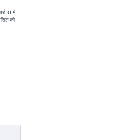
्ड 31 में
 हासिल की।