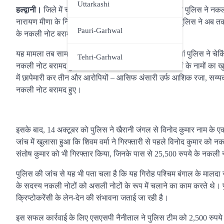
Udham Singh Nagar
Uttarkashi
हल्द्वानी।
जिले में चलाए जा रहे सघन चेकिंग अभियान के तहत पुलिस ने नकली
नारायण मीणा के निर्देश पर चलाए गए इस अभियान के दौरान पुलिस ने अब तक
Pauri-Garhwal
के नकली नोट बरामद किए हैं।
यह मामला तब सामने आया जब 9 अक्टूबर 2024 को लालकुआं पुलिस ने चेकिंग 
Tehri-Garhwal
नकली नोट बरामद हुए। पूछताछ में शिवम वर्मा ने अन्य साथियों के नामों क
में छापेमारी कर तीन और आरोपियों – आसिफ अंसारी उर्फ आशिक रजा, सय्य
नकली नोट बरामद हुए।
इसके बाद, 14 अक्टूबर को पुलिस ने खैरानी जंगल से विनोद कुमार नाम के 
जांच में खुलासा हुआ कि शिवम वर्मा ने गिरफ्तारी से पहले विनोद कुमार को
संतोष कुमार को भी गिरफ्तार किया, जिनके पास से 25,500 रुपये के नकल
पुलिस की जांच से यह भी पता चला है कि यह गिरोह पश्चिम बंगाल के मालदा स
के सदस्य नकली नोटों को असली नोटों के रूप में चलाने का काम करते थे। पु
क्रिप्टोकरेंसी के लेन-देन की संभावना जताई जा रही है।
इस सफल कार्रवाई के लिए एसएसपी नैनीताल ने पुलिस टीम को 2,500 रुपये